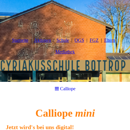
Startseite
Aktionen
Schule
OGS
FGZ
Eltern
Mediathek
Calliope
Calliope
mini
Jetzt wird's bei uns digital!